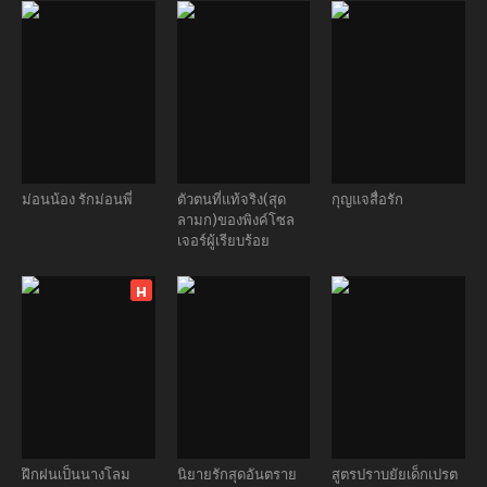
ม่อนน้อง รักม่อนพี่
ตัวตนที่แท้จริง(สุด
กุญแจสื่อรัก
ลามก)ของพิงค์โซล
เจอร์ผู้เรียบร้อย
H
ฝึกฝนเป็นนางโลม
นิยายรักสุดอันตราย
สูตรปราบยัยเด็กเปรต