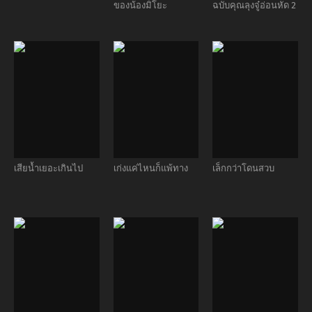
ของน้องมิโยะ
ฉบับคุณลุงจู๋อ่อนหัด 2
เสียน้ำเยอะเกินไป
เก่งแค่ไหนก็แพ้ทาง
เล็กกว่าโดนสวบ