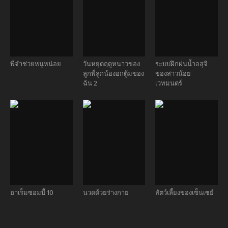
พี่จ๋าช่วยหนูหน่อย
วันหยุดฤดูหนาวของ
ระบบฝึกฝนน้ำอสุจิ
ลูกพี่ลูกน้องอกตู้มของ
ของสาวน้อย
ฉัน 2
เวทมนตร์
ฮาเร็มซอมบี้ 10
นวดด้วยร่างกาย
สัตว์เลี้ยงของเซ็นเซย์