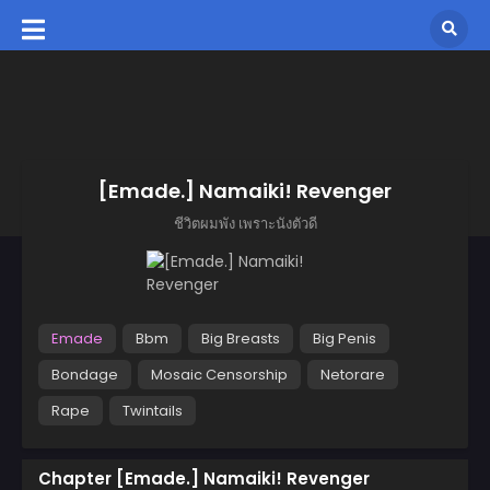
[Emade.] Namaiki! Revenger
ชีวิตผมพัง เพราะนังตัวดี
Emade
Bbm
Big Breasts
Big Penis
Bondage
Mosaic Censorship
Netorare
Rape
Twintails
Chapter [Emade.] Namaiki! Revenger